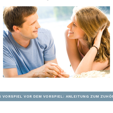
S VORSPIEL VOR DEM VORSPIEL: ANLEITUNG ZUM ZUHÖ