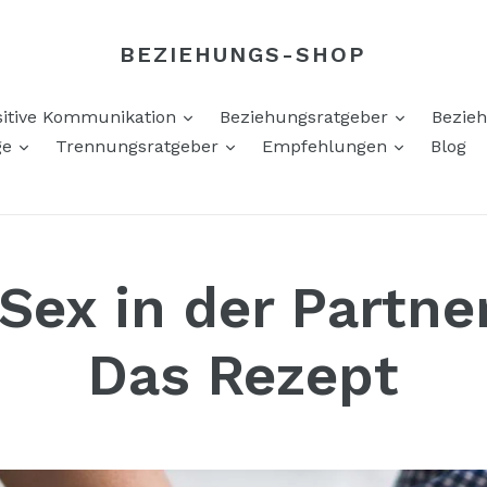
BEZIEHUNGS-SHOP
appen
ausklappen
ausklapp
sitive Kommunikation
Beziehungsratgeber
Bezie
ausklappen
ausklappen
ausklapp
ge
Trennungsratgeber
Empfehlungen
Blog
Sex in der Partne
Das Rezept