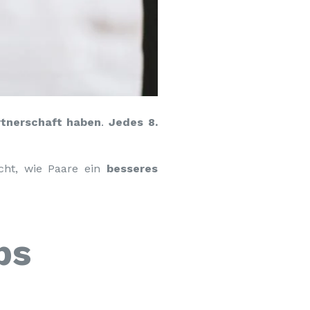
rtnerschaft haben
.
Jedes 8.
icht, wie Paare ein
besseres
ps