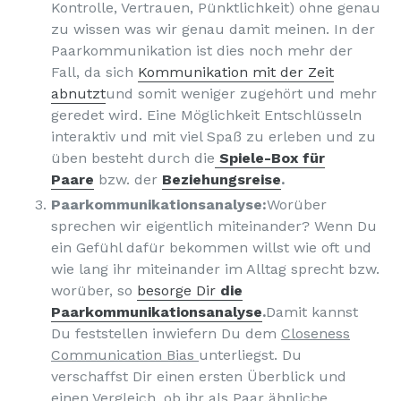
Kontrolle, Vertrauen, Pünktlichkeit) ohne genau
zu wissen was wir genau damit meinen. In der
Paarkommunikation ist dies noch mehr der
Fall, da sich
Kommunikation mit der Zeit
abnutzt
und somit weniger zugehört und mehr
geredet wird. Eine Möglichkeit Entschlüsseln
interaktiv und mit viel Spaß zu erleben und zu
üben besteht durch die
Spiele-Box für
Paare
bzw. der
Beziehungsreise
.
Paarkommunikationsanalyse:
Worüber
sprechen wir eigentlich miteinander? Wenn Du
ein Gefühl dafür bekommen willst wie oft und
wie lang ihr miteinander im Alltag sprecht bzw.
worüber, so
besorge Dir
die
Paarkommunikationsanalyse
.
Damit kannst
Du feststellen inwiefern Du dem
Closeness
Communication Bias
unterliegst. Du
verschaffst Dir einen ersten Überblick und
einen Vergleich, ob ihr als Paar ähnliche