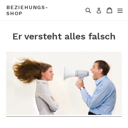
Direkt
BEZIEHUNGS-
Suchen
Einkau
Einkau
er
zum
Einloggen
SHOP
Inhalt
Er versteht alles falsch