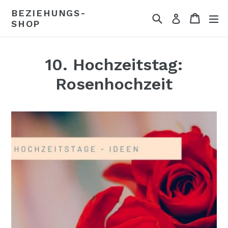
Direkt
BEZIEHUNGS-
Suchen
Einkau
Einkau
er
zum
Einloggen
SHOP
Inhalt
10. Hochzeitstag:
Rosenhochzeit