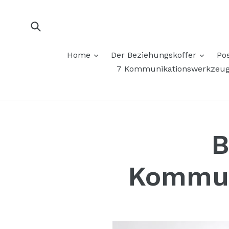
Direkt
zum
Inhalt
Suchen
ausklappen
auskl
Home
Der Beziehungskoffer
Po
7 Kommunikationswerkzeu
B
Kommuni