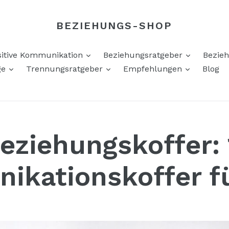
BEZIEHUNGS-SHOP
appen
ausklappen
ausklapp
sitive Kommunikation
Beziehungsratgeber
Bezie
ausklappen
ausklappen
ausklapp
ge
Trennungsratgeber
Empfehlungen
Blog
eziehungskoffer: 
kationskoffer f