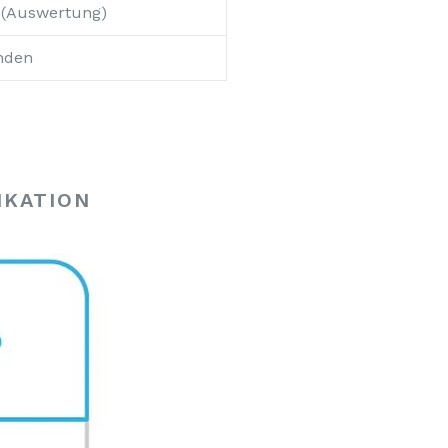
 (Auswertung)
nden
IKATION