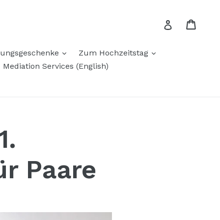
Einka
Einka
Einloggen
en
ausklappen
ausklappen
hungsgeschenke
Zum Hochzeitstag
en
Mediation Services (English)
1.
ür Paare